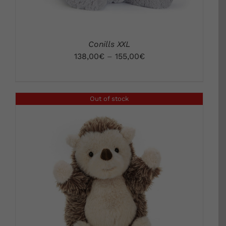
Conills XXL
138,00
€
–
155,00
€
Out of stock
DETALLS