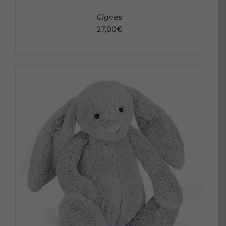
Cignes
27,00
€
DETALLS