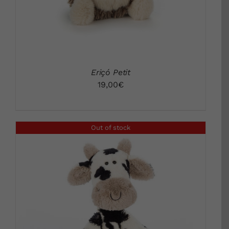
Eriçó Petit
19,00
€
Out of stock
DETALLS