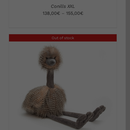
Conills XXL
138,00
€
–
155,00
€
Out of stock
DETALLS