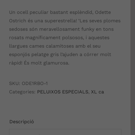
Un ocell peculiar bastant esplèndid, Odette
Ostrich és una superestrella! ‘Les seves plomes
sedoses són meravellosament funky en tons
rosats magníficament polsosos, i aquestes
llargues cames calamitoses amb el seu
esponjós pelatge gris l’ajuden a córrer molt
ràpid! És molt glamurosa.
SKU:
ODE1RBO-1
Categories:
PELUIXOS ESPECIALS
,
XL ca
Descripció