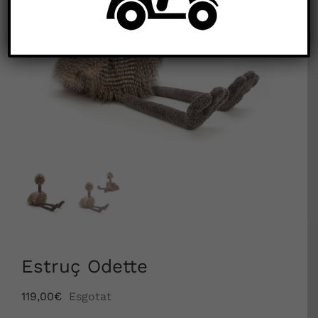


Estruç Odette
119,00
€
Esgotat