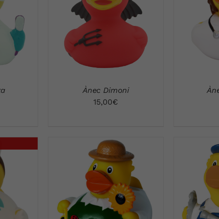
A
VI
VISTA RÁPIDA
ta
Àn
Ànec Dimoni
15,00
€
A
VISTA RÁPIDA
VI