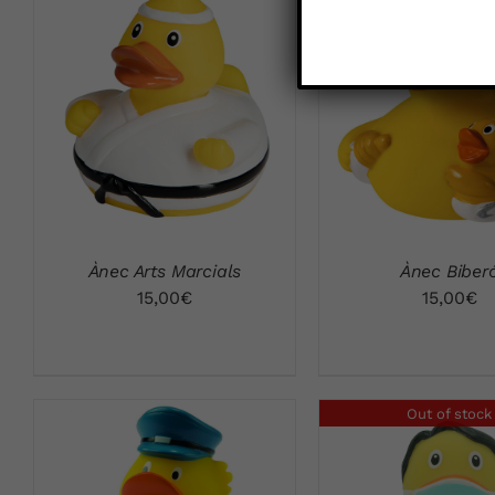
VISTA RÁPIDA
VISTA RÁPID
Ànec Arts Marcials
Ànec Biber
15,00
€
15,00
€
Out of stock