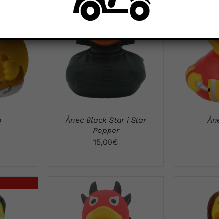
A
VISTA RÁPIDA
VI
ó
Ànec Black Star i Star
Àn
Popper
15,00
€