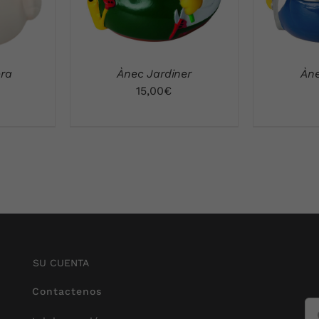
era
Ànec Jardiner
Àn
15,00
€
SU CUENTA
Contactenos
Bu