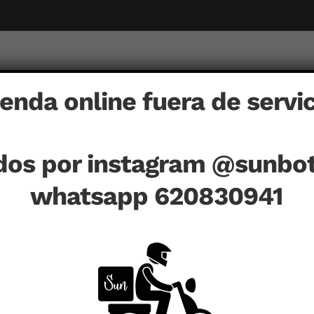
ienda online fuera de servic
dos por instagram @sunbot
COCHES
DETALLES
COLECCIONES
DIFFERENT
whatsapp 620830941
Inicio
COLECCIONES
O