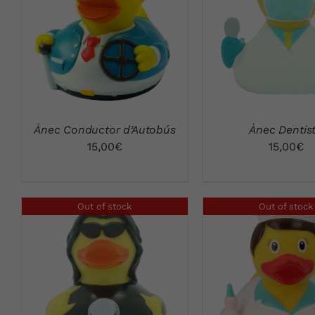
VISTA RÁPIDA
VISTA RÁPID
Ànec Conductor d’Autobús
Ànec Dentis
15,00
€
15,00
€
Out of stock
Out of stock
VISTA RÁPIDA
VISTA RÁPID