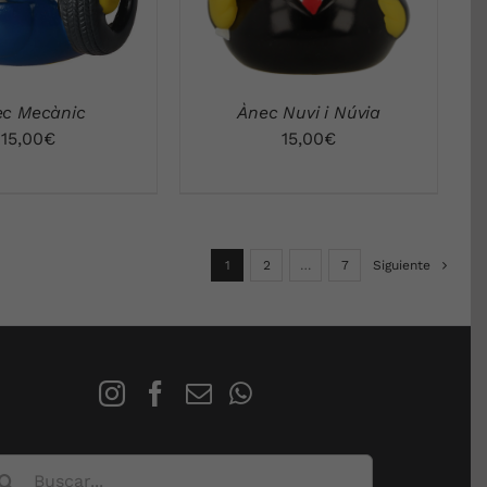
ec Mecànic
Ànec Nuvi i Núvia
15,00
€
15,00
€
1
2
…
7
Siguiente
scar: