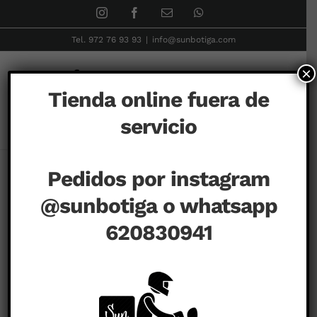
Skip
Instagram
Facebook
Correo
WhatsApp
electrónico
to
Tel. 972 76 93 93
|
info@sunbotiga.com
content
×
Tienda online fuera de
servicio
Inicio
Español
Contacto
Pedidos por instagram
@sunbotiga o whatsapp
620830941
Nombre (obligatorio)