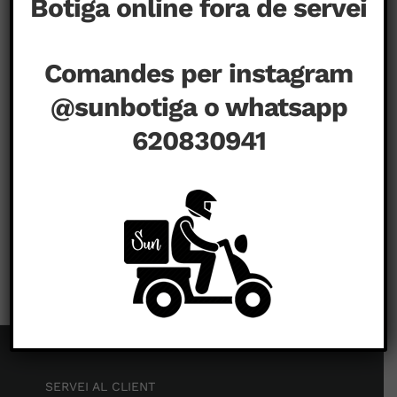
Botiga online fora de servei
Comandes per instagram
@sunbotiga o whatsapp
620830941
a
juny 12th, 2020
|
Comentaris tancats
PAGE_IMAGES_LUFT_BIBA_03
SERVEI AL CLIENT