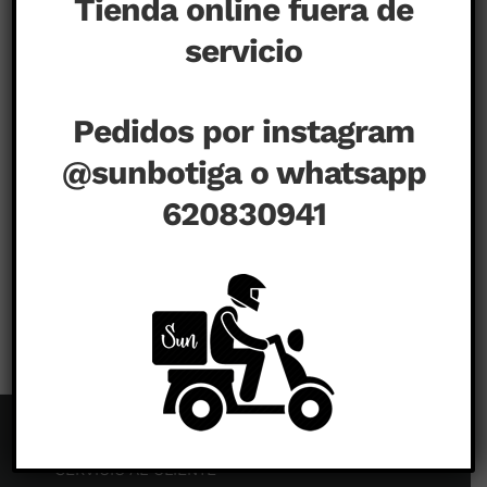
Tienda online fuera de
servicio
Pedidos por instagram
@sunbotiga o whatsapp
620830941
en
junio 16th, 2020
|
Comentarios desactivados
hamico-
factory58
SERVICIO AL CLIENTE