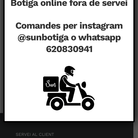
Botiga online fora de servei
Comandes per instagram
@sunbotiga o whatsapp
620830941
a
juny 16th, 2020
|
Comentaris tancats
hamico-
airplanes-
square_orig
SERVEI AL CLIENT