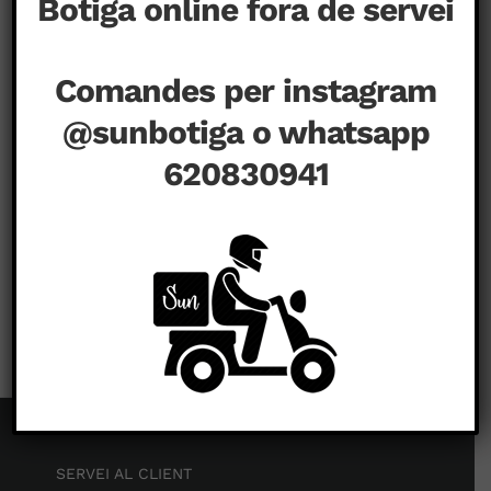
Botiga online fora de servei
Comandes per instagram
@sunbotiga o whatsapp
620830941
a
juny 16th, 2020
|
Comentaris tancats
hamico-
factory53
SERVEI AL CLIENT