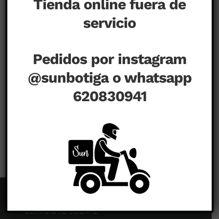
Tienda online fuera de
servicio
Pedidos por instagram
@sunbotiga o whatsapp
620830941
en
junio 27th, 2020
|
Comentarios desactivados
SERVICIO AL CLIENTE