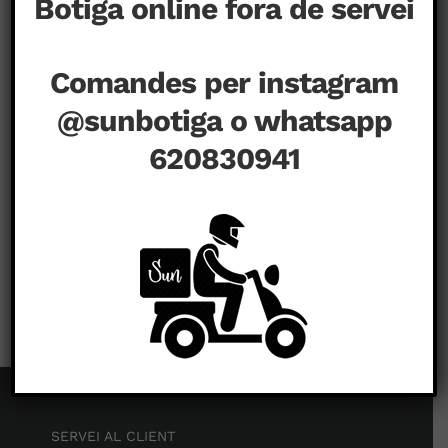
Botiga online fora de servei
Comandes per instagram
@sunbotiga o whatsapp
620830941
a
juliol 3rd, 2020
|
Comentaris tancats
SERVEI AL CLIENT