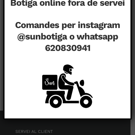
Botiga online fora de servei
Comandes per instagram
@sunbotiga o whatsapp
620830941
a
juliol 11th, 2020
|
Comentaris tancats
Nen
SERVEI AL CLIENT