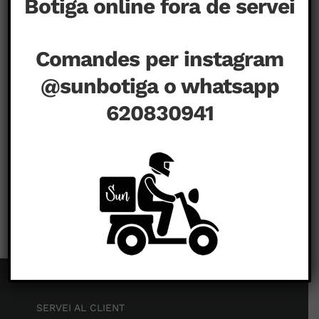
Botiga online fora de servei
Comandes per instagram
@sunbotiga o whatsapp
620830941
a
juliol 12th, 2020
|
Comentaris tancats
SERVEI AL CLIENT