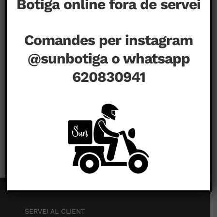
Botiga online fora de servei
Comandes per instagram
@sunbotiga o whatsapp
620830941
a
juliol 17th, 2020
|
Comentaris tancats
SERVEI AL CLIENT