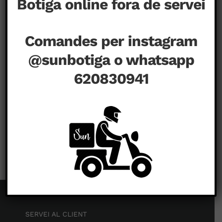
Botiga online fora de servei
Comandes per instagram
@sunbotiga o whatsapp
620830941
a
juliol 21st, 2020
|
Comentaris tancats
SERVEI AL CLIENT