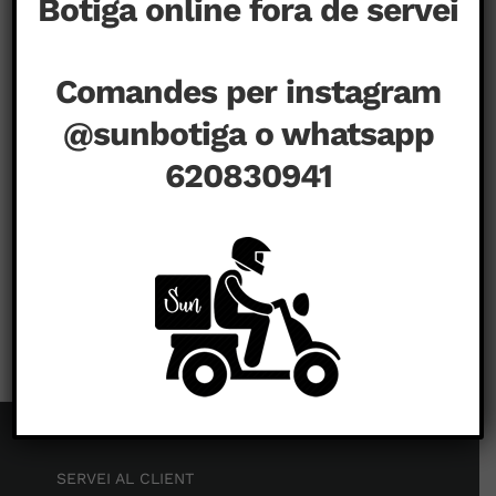
Botiga online fora de servei
Comandes per instagram
@sunbotiga o whatsapp
620830941
a
juliol 22nd, 2020
|
Comentaris tancats
SERVEI AL CLIENT