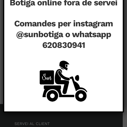
Botiga online fora de servei
Comandes per instagram
@sunbotiga o whatsapp
620830941
a
juliol 24th, 2020
|
Comentaris tancats
SERVEI AL CLIENT