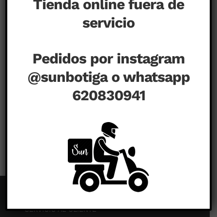
Tienda online fuera de
servicio
Pedidos por instagram
@sunbotiga o whatsapp
620830941
en
agosto 1st, 2020
|
Comentarios desactivados
SERVICIO AL CLIENTE