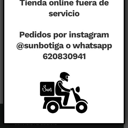
Tienda online fuera de
servicio
Pedidos por instagram
@sunbotiga o whatsapp
620830941
en
agosto 3rd, 2020
|
Comentarios desactivados
SERVICIO AL CLIENTE