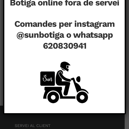
Botiga online fora de servei
Comandes per instagram
@sunbotiga o whatsapp
620830941
a
agost 7th, 2020
|
Comentaris tancats
SERVEI AL CLIENT