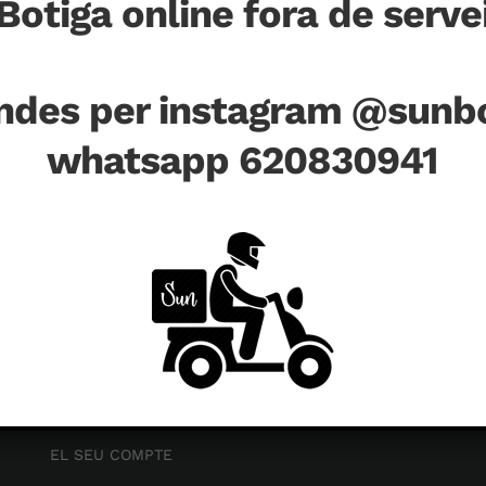
Botiga online fora de serve
des per instagram @sunbo
whatsapp 620830941
EL SEU COMPTE