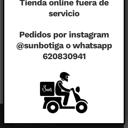
Tienda online fuera de
servicio
Pedidos por instagram
@sunbotiga o whatsapp
620830941
en
agosto 8th, 2020
|
Comentarios desactivados
SERVICIO AL CLIENTE