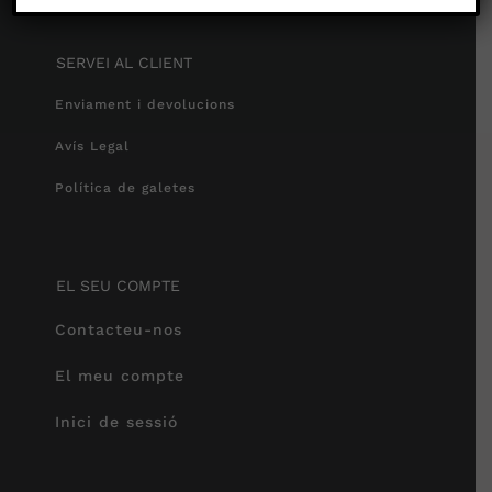
SERVEI AL CLIENT
Enviament i devolucions
Avís Legal
Política de galetes
EL SEU COMPTE
Contacteu-nos
El meu compte
Inici de sessió