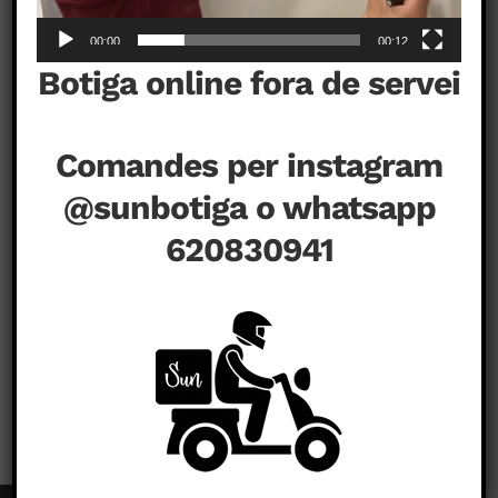
00:00
00:12
Botiga online fora de servei
Comandes per instagram
@sunbotiga o whatsapp
00:00
00:12
620830941
a
agost 10th, 2020
|
Comentaris tancats
Aliens