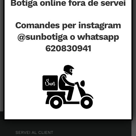
Botiga online fora de servei
Comandes per instagram
@sunbotiga o whatsapp
620830941
a
agost 11th, 2020
|
Comentaris tancats
SERVEI AL CLIENT