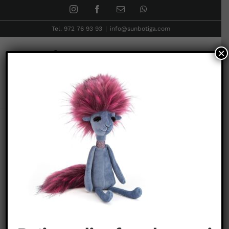
Skip
Instagram
Facebook
Email:
WhatsApp
to
Tel. 972 76 93 93
|
info@sunbotiga.com
content
×
Pàgina inicial
Colección Swellegant
Colección Swellegant – Zorro