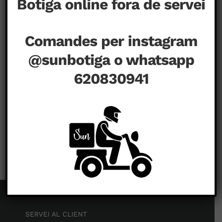
Botiga online fora de servei
Comandes per instagram
@sunbotiga o whatsapp
620830941
a
agost 14th, 2020
|
Comentaris tancats
SERVEI AL CLIENT