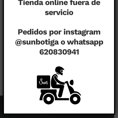
Tienda online fuera de
servicio
Pedidos por instagram
@sunbotiga o whatsapp
620830941
en
agosto 14th, 2020
|
Comentarios desactivados
SERVICIO AL CLIENTE