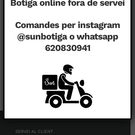
Botiga online fora de servei
Comandes per instagram
@sunbotiga o whatsapp
620830941
a
agost 14th, 2020
|
Comentaris tancats
SERVEI AL CLIENT