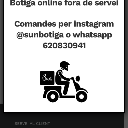
Botiga online fora de servei
Comandes per instagram
@sunbotiga o whatsapp
620830941
a
agost 14th, 2020
|
Comentaris tancats
SERVEI AL CLIENT