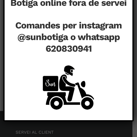
Botiga online fora de servei
Comandes per instagram
@sunbotiga o whatsapp
620830941
a
agost 14th, 2020
|
Comentaris tancats
SERVEI AL CLIENT