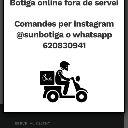
Botiga online fora de servei
Comandes per instagram
@sunbotiga o whatsapp
620830941
a
agost 14th, 2020
|
Comentaris tancats
SERVEI AL CLIENT