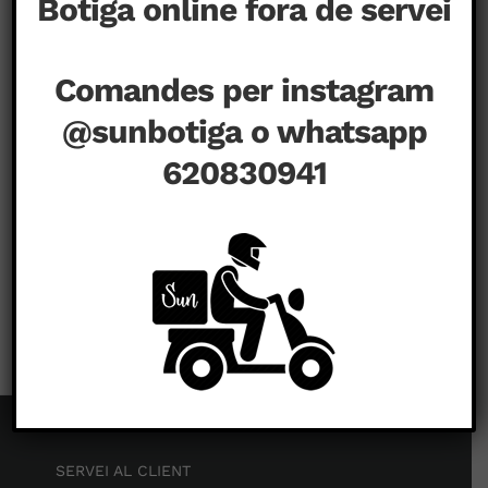
Botiga online fora de servei
Comandes per instagram
@sunbotiga o whatsapp
620830941
a
agost 15th, 2020
|
Comentaris tancats
SERVEI AL CLIENT