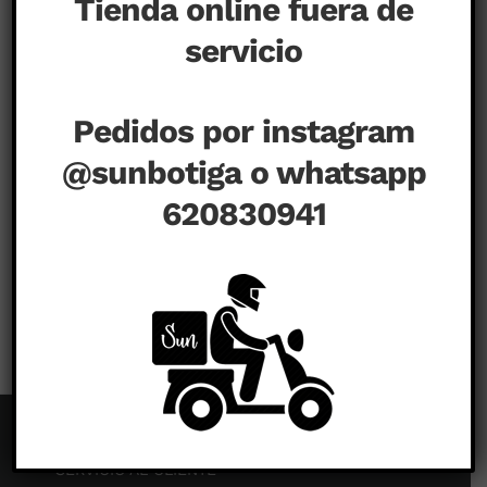
Tienda online fuera de
servicio
Pedidos por instagram
@sunbotiga o whatsapp
620830941
en
agosto 15th, 2020
|
Comentarios desactivados
SERVICIO AL CLIENTE