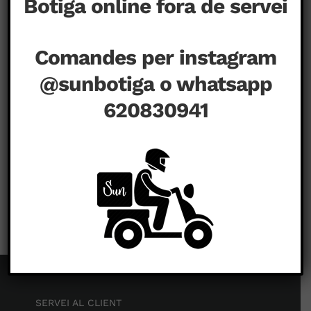
Botiga online fora de servei
Comandes per instagram
@sunbotiga o whatsapp
620830941
a
agost 15th, 2020
|
Comentaris tancats
SERVEI AL CLIENT