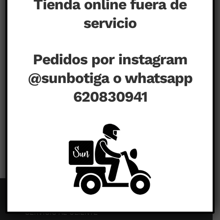
Tienda online fuera de
servicio
Pedidos por instagram
@sunbotiga o whatsapp
620830941
en
agosto 15th, 2020
|
Comentarios desactivados
SERVICIO AL CLIENTE