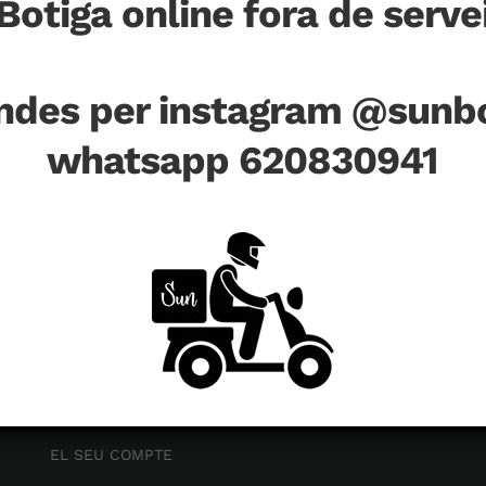
Botiga online fora de serve
des per instagram @sunbo
whatsapp 620830941
EL SEU COMPTE