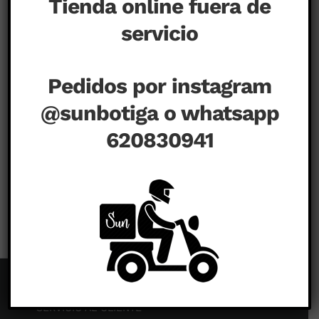
Tienda online fuera de
servicio
Pedidos por instagram
@sunbotiga o whatsapp
620830941
en
agosto 18th, 2020
|
Comentarios desactivados
SERVICIO AL CLIENTE