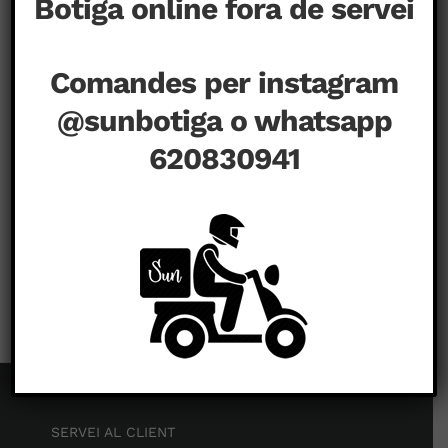
Botiga online fora de servei
Comandes per instagram
@sunbotiga o whatsapp
620830941
a
agost 20th, 2020
|
Comentaris tancats
SERVEI AL CLIENT