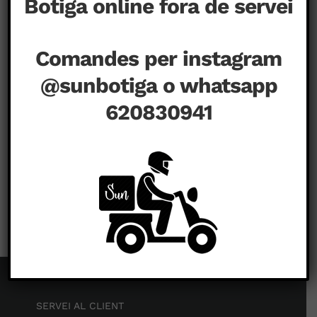
Botiga online fora de servei
Comandes per instagram
@sunbotiga o whatsapp
620830941
a
agost 20th, 2020
|
Comentaris tancats
SERVEI AL CLIENT