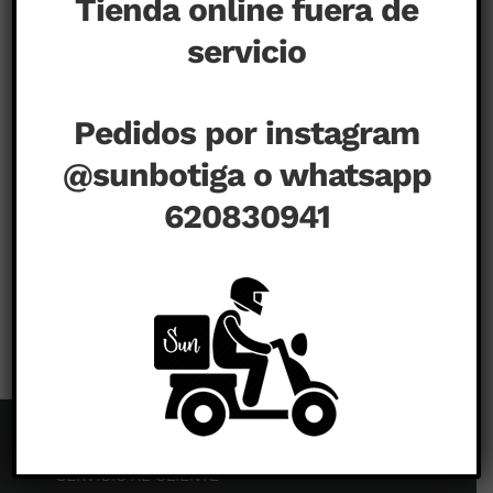
Tienda online fuera de
servicio
Pedidos por instagram
@sunbotiga o whatsapp
620830941
en
agosto 20th, 2020
|
Comentarios desactivados
SERVICIO AL CLIENTE