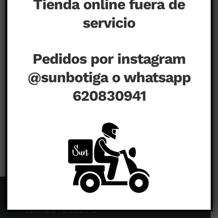
Tienda online fuera de
servicio
Pedidos por instagram
@sunbotiga o whatsapp
620830941
en
agosto 20th, 2020
|
Comentarios desactivados
SERVICIO AL CLIENTE