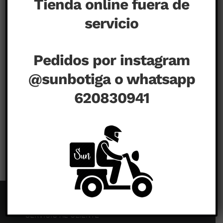
Tienda online fuera de
servicio
Pedidos por instagram
@sunbotiga o whatsapp
620830941
en
agosto 20th, 2020
|
Comentarios desactivados
SERVICIO AL CLIENTE