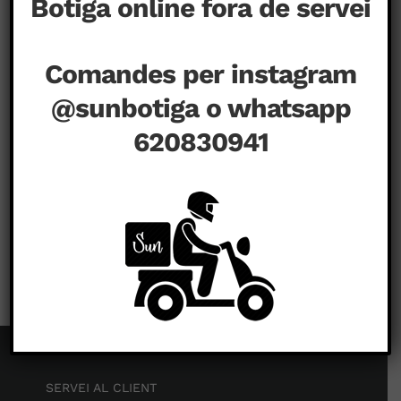
Botiga online fora de servei
Comandes per instagram
@sunbotiga o whatsapp
620830941
a
agost 20th, 2020
|
Comentaris tancats
SERVEI AL CLIENT