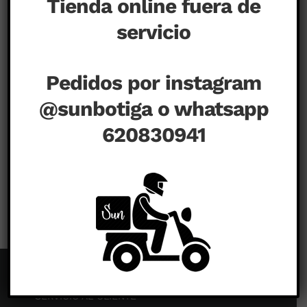
Tienda online fuera de
servicio
Pedidos por instagram
@sunbotiga o whatsapp
620830941
en
agosto 20th, 2020
|
Comentarios desactivados
SERVICIO AL CLIENTE