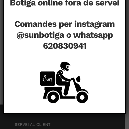
Botiga online fora de servei
Comandes per instagram
@sunbotiga o whatsapp
620830941
a
agost 20th, 2020
|
Comentaris tancats
SERVEI AL CLIENT