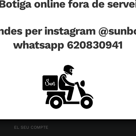
Botiga online fora de serve
des per instagram @sunbo
whatsapp 620830941
EL SEU COMPTE