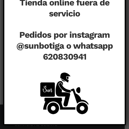
Tienda online fuera de
servicio
Pedidos por instagram
@sunbotiga o whatsapp
620830941
en
agosto 22nd, 2020
|
Comentarios desactivados
SERVICIO AL CLIENTE