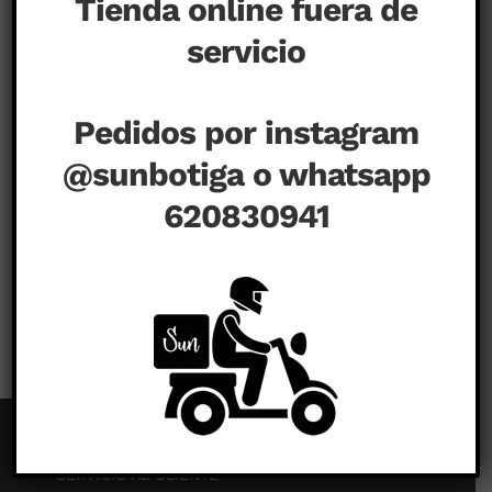
Tienda online fuera de
servicio
Pedidos por instagram
@sunbotiga o whatsapp
620830941
en
agosto 23rd, 2020
|
Comentarios desactivados
SERVICIO AL CLIENTE