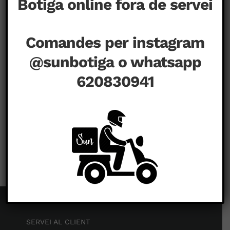
Botiga online fora de servei
Comandes per instagram
@sunbotiga o whatsapp
620830941
a
agost 23rd, 2020
|
Comentaris tancats
SERVEI AL CLIENT