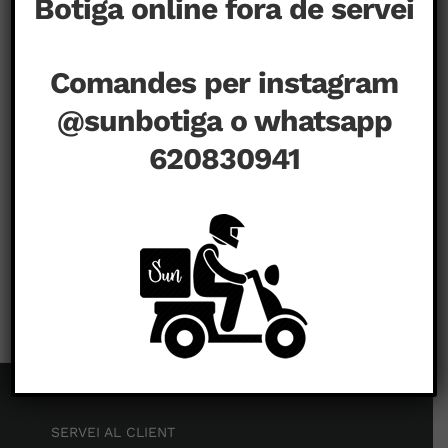
Botiga online fora de servei
Comandes per instagram
@sunbotiga o whatsapp
620830941
a
agost 23rd, 2020
|
Comentaris tancats
1902_f
SERVEI AL CLIENT