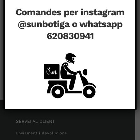
Comandes per instagram
@sunbotiga o whatsapp
620830941
a
agost 23rd, 2020
|
Comentaris tancats
SERVEI AL CLIENT
Enviament i devolucions